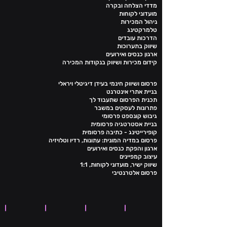
מדדי הצלחה ובקרה
מועדוני לקוחות
ניהול המכירות
טלמרקטינג
הדרכות עובדים
שיווק בתערוכות
ארגון כנסים ואירועים
קידום מכירות ושיווק בנקודות המכירה
פרסום ושיווק חינמי בעידן דיגיטלי ויראלי
בניית אתרי אינטרנט
תכנית הפרסום שתעבוד לך
פתרונות לעסקים במשבר
גיבוש קונספט פרסומי
בניית אסטרטגיה פרסומית
קופירייטינג - כתיבה פרסומית
פרסום במדיה המונית: עתונות, רדיו וטלויזיה
ארגון והפקת כנסים ואירועים
עיצוב קמפיינים
שיווק ישיר, מועדוני לקוחות, 1:1
פרסום אלטרנטיבי
Green Mind
ELEMENT5
Image 4
Image 25