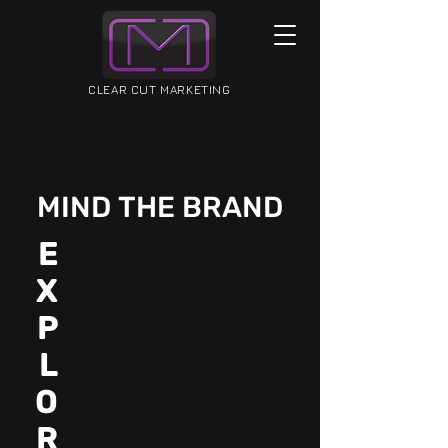
CLEAR CUT MARKETING
MIND
THE BRAND
E
X
P
L
O
R